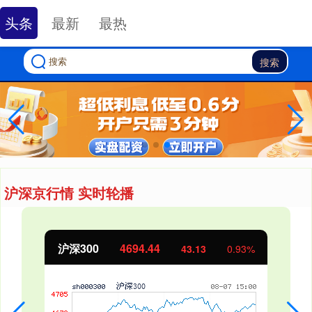
头条
最新
最热
搜索
沪深京行情 实时轮播
北证50
1134.24
11.37
1.01%