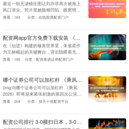
最近一组无滤镜生图让刘亦菲再次被推上
风口浪尖。照片里她脸颊凹陷、眼窝明
显，甚至被调侃瘦得脱相，“神仙姐姐”的
查看：163
分类：在线股票配资门户
人设似乎瞬间动摇。可当大家还在纠结她
的颜值变化时，背....
配资网app官方免费下载安装 《仙逆》朱雀星：问鼎强者的权谋悲歌与王林的逆袭之光
在《仙逆》构建的修真世界里，朱雀星作
为王林崛起的关键舞台，背后隐匿着无数
强者的权谋争斗与挣扎。其中，三位问鼎
查看：195
分类：配资靠谱证券配资门户
修士——朱雀子、云雀子、楚云飞，他们
的命运交织着野心....
哪个证券公司可以加杠杆 《乘风2026》公演进行时，部分姐姐热度口碑待提升
{img:0}哪个证券公司可以加杠杆 《乘风
2026》即将迎来紧张刺激的第四次公演。
节目播出至今，虽争议不断，但也成功捧
查看：204
分类：按天十倍配资平台
红了几位姐姐。 比如王濛、李小冉、唐艺
昕....
配资公司排行 3-0横扫日本，3-0、3-1、3-2，中国女乒4小将刘子菱、杜韩静6连胜晋级