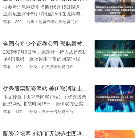
据参考消息网援引塔斯社6月15日报道，
亚美尼亚将于6月17日至25日在境内与美
国举行“雄鹰伙伴2026”联合军事演习，法
查看：202
分类：配资靠谱证券配资门户
国、希腊军人也将参与其中。此次演习属
于两....
全国有多少个证券公司 郭麒麟被指参与机场冲突？郭德纲紧急回应，真相扑朔迷离
2025年7月9日晚，德云社一行人从首都机
场A口走出，这场原本平常的回京行程，
却因一群摄影师的镜头，演变成一场震惊
查看：129
分类：在线股票配资门户
娱圈的打人风波。 据风行工作室卓伟爆
料，当时他....
优秀股票配资网站 美伊取消瑞士会谈 专家：双方需要更多准备时间
本文转自【央视新闻客户端】；优秀股票
配资网站 北京时间18日，美伊双方证实已
签署谅解备忘录。按照备忘录规定，双方
查看：147
分类：按天十倍配资平台
将展开谈判，在60天内达成最终协议。但
随后就传来....
配资论坛网 刘亦菲无滤镜生图曝光，脸颊凹陷被嘲脱相，得知真相后网友集体破防