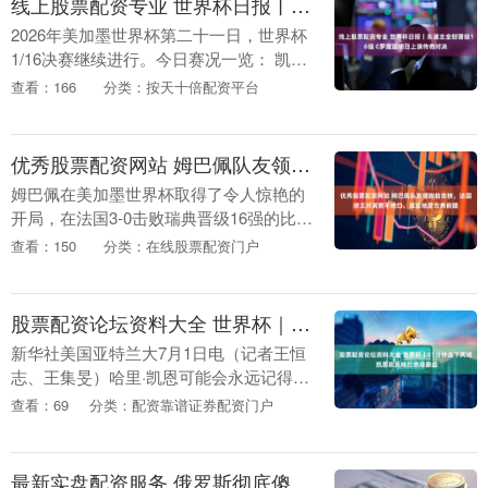
线上股票配资专业 世界杯日报丨东道主全部晋级16强 C罗魔笛明日上演传奇对决
2026年美加墨世界杯第二十一日，世界杯
1/16决赛继续进行。今日赛况一览： 凯恩
双响助英格兰2-1逆转刚果（金） 比利时
查看：166
分类：按天十倍配资平台
绝地翻盘3-2击败塞内加尔 被罚下一人....
优秀股票配资网站 姆巴佩队友领跑助攻榜，法国球王对其赞不绝口，直言他是古典前腰
姆巴佩在美加墨世界杯取得了令人惊艳的
开局，在法国3-0击败瑞典晋级16强的比赛
中，上演梅开二度的姆巴佩被替换下场，
查看：150
分类：在线股票配资门户
法国主教练德尚做出了膜拜的动作，用来
表达对法国....
股票配资论坛资料大全 世界杯｜11分钟连下两城 凯恩助英格兰绝境翻盘
新华社美国亚特兰大7月1日电（记者王恒
志、王集旻）哈里·凯恩可能会永远记得亚
特兰大这个阳光明媚的午后。他在11分钟
查看：69
分类：配资靠谱证券配资门户
内打进了两个进球，“超越”了贝利，逆转
了比赛，....
最新实盘配资服务 俄罗斯彻底傻眼！亚美尼亚破天荒倒向美国，250名军人与美军演，集安组织面临内部分裂