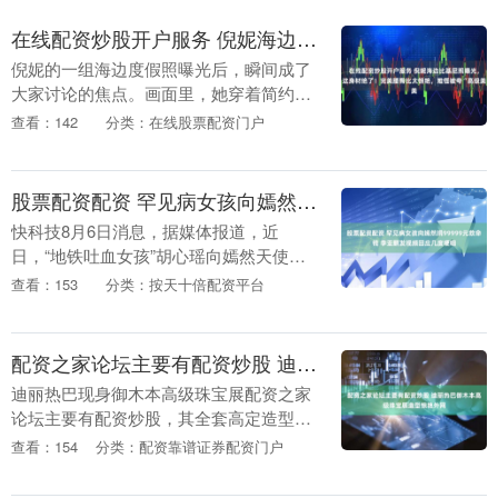
在线配资炒股开户服务 倪妮海边比基尼照曝光，这身材绝了！完美腰臀比太惊艳，难怪被夸“高级美
倪妮的一组海边度假照曝光后，瞬间成了
大家讨论的焦点。画面里，她穿着简约的
比基尼站在沙滩上，身后是湛蓝的大海，
查看：142
分类：在线股票配资门户
阳光洒下来，整个人散发着健康的光泽。
最让人挪不开眼的....
股票配资配资 罕见病女孩向嫣然捐99999元救命钱 李亚鹏发视频回应几度哽咽
快科技8月6日消息，据媒体报道，近
日，“地铁吐血女孩”胡心瑶向嫣然天使基
金捐赠99999元善款的爱心事件引发广泛
查看：153
分类：按天十倍配资平台
关注。 昨晚，李亚鹏发视频回应几度哽
咽：“嫣然过....
配资之家论坛主要有配资炒股 迪丽热巴御木本高级珠宝展造型惊艳外网
迪丽热巴现身御木本高级珠宝展配资之家
论坛主要有配资炒股，其全套高定造型在
海外引发热潮。相关美图在推特收获众多
查看：154
分类：配资靠谱证券配资门户
点赞，凭借令人惊艳的东方浓颜贵气，成
功登上外网热搜，....