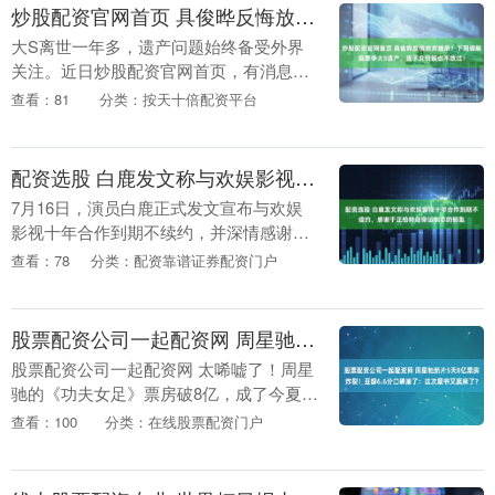
炒股配资官网首页 具俊晔反悔放弃继承？下周调解庭要争大S遗产，连子女份额也不放过！
大S离世一年多，遗产问题始终备受外界
关注。近日炒股配资官网首页，有消息
称，具俊晔并未放弃继承大S的遗产，并
查看：81
分类：按天十倍配资平台
已委托律师，预计于下周与大S儿女的代
表律师召开调解庭。....
配资选股 白鹿发文称与欢娱影视十年合作到期不续约，感谢于正给转动命运锁芯的钥匙
7月16日，演员白鹿正式发文宣布与欢娱
影视十年合作到期不续约，并深情感谢老
板于正。这条消息一出，迅速在社交平台
查看：78
分类：配资靠谱证券配资门户
引发热议——毕竟，白鹿是目前欢娱影视
旗下最红的女艺....
股票配资公司一起配资网 周星驰新片5天8亿票房炸裂！豆瓣6.6分口碑崩了：这次星爷又赢麻了？
股票配资公司一起配资网 太唏嘘了！周星
驰的《功夫女足》票房破8亿，成了今夏最
热的电影，可口碑却两极分化，这剧情也
查看：100
分类：在线股票配资门户
太扎心了。 《功夫女足》可是《少林足
球》的续集，....