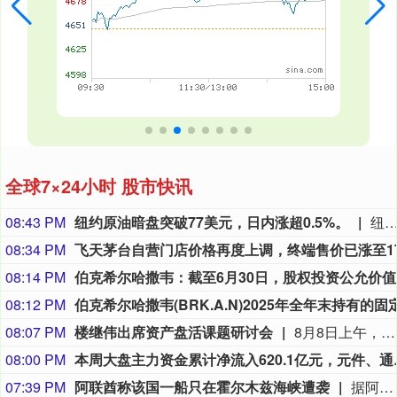
全球7×24小时 股市快讯
08:43 PM
纽约原油暗盘突破77美元，日内涨超0.5%。
纽约原油暗盘突破77美元，日内涨超0.
08:34 PM
08:14 PM
伯克希尔
08:12 PM
08:07 PM
楼继伟出席资产盘活课题研讨会
8月8日上午，全球财富管理论坛在京召开“地方国有存量资产盘活进展、难点与策略”课题研讨会，楼继伟出席会议并做总结发言。楼继伟在发言中表示，盘活国有资产既是近期的当务之急，也是一项长期性的战略任务。当前我国GDP平减指数阶段性承压走低，财政维持紧平衡格局的压力持续攀升；我国税收结构以间接税为主体，税收收入增速显著弱于名义GDP增速，财政内生增收动能受限。叠加土地财政收入大幅收缩，地方隐性债务化解、长期限国债常态化发行带来的利息支出刚性上涨，收支两端压力持续凸显。综合多重现实约束来看，国有存量资产盘活并非短期应急手段，而是一项需要常态化、长效化推进的重点工作。（全球财富管理论坛）
08:00 PM
本周大盘主力资金累计净流入
07:39 PM
阿联酋称该国一船只在霍尔木兹海峡遭袭
据阿联酋通讯社8月8日报道，阿布扎比国家石油公司证实，该公司一艘船只当天凌晨在通过霍尔木兹海峡时遭导弹袭击。阿布扎比国家石油公司说，袭击未造成人员受伤，目前局面可控。该公司并未提供遭袭船只具体类型、导弹来源以及船只受损情况等更多细节。（新华社）