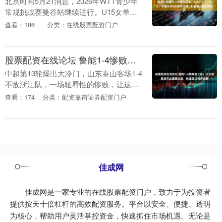
北京时间5月21消息，2026年WTT青少年
常规挑战赛曼谷站继续进行。U15女单小
组赛，刘子菱、杜韩静、刘梓童、周昱妃
查看：186
分类：在线股票配资门户
强势出战，取得6连胜的火爆战绩。其中，
刘子....
股票配资在线论坛 鲁能1-4惨败浙江队！王大雷赛后作出重要决定，球迷异口同声点赞
中超第13轮爆出大冷门，山东泰山客场1-4
不敌浙江队，一场耻辱性的惨败，让这支
中超传统豪门沦为全网笑柄。比赛终场哨
查看：174
分类：配资靠谱证券配资门户
响的那一刻，队长王大雷没有丝毫犹豫，
径直走向客....
佳成网
佳成网是一家专业的在线股票配资门户，致力于为投资者
提供按天十倍杠杆的高效配资服务。平台以安全、便捷、透明
为核心，帮助用户灵活掌控资金，快速抓住市场机遇。无论是