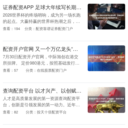
证券配资APP 足球大年续写长期布局，阿迪达斯凭冠军热度席卷中国绿茵市场
2026世界杯的终场哨响，成为另一场长跑
的起点。大赢特赢的世界杯热潮之后，阿
迪达斯把刚刚捧杯的西班牙冠军中场核心
查看：194
分类：配资靠谱证券配资门户
佩德里，第一时间带到中国。 这是佩德里
夺冠后的首....
配资开户官网 又一个万亿龙头“出海”，哪些指数重仓了中际旭创？
7月30日配资开户官网，中际旭创在港交
所挂牌。 定价980港元，按照基础发行股
数计算，募资约534亿港元。7年来港股最
查看：57
分类：在线股票配资门户
大的一笔IPO，就这样落定了。 33家全
球....
查询配资平台 以才兴产、以创赋能——廊坊开发区聚才汇智激活发展“强引擎”
人才是高质量发展的第一资源查询配资平
台，创新是引领发展的第一动力。近年
来，廊坊开发区牢牢把握高质量发展首要
查看：82
分类：按天十倍配资平台
任务，坚持以产聚才、以才兴产、科创赋
能的发展思路，持续....