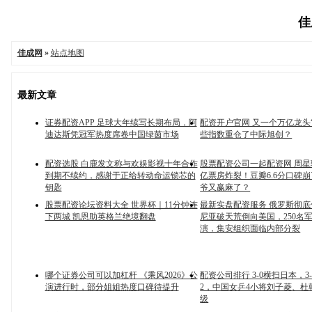
佳
佳成网
»
站点地图
最新文章
证券配资APP 足球大年续写长期布局，阿
配资开户官网 又一个万亿龙头
迪达斯凭冠军热度席卷中国绿茵市场
些指数重仓了中际旭创？
配资选股 白鹿发文称与欢娱影视十年合作
股票配资公司一起配资网 周星
到期不续约，感谢于正给转动命运锁芯的
亿票房炸裂！豆瓣6.6分口碑
钥匙
爷又赢麻了？
股票配资论坛资料大全 世界杯｜11分钟连
最新实盘配资服务 俄罗斯彻
下两城 凯恩助英格兰绝境翻盘
尼亚破天荒倒向美国，250名
演，集安组织面临内部分裂
哪个证券公司可以加杠杆 《乘风2026》公
配资公司排行 3-0横扫日本，3-0
演进行时，部分姐姐热度口碑待提升
2，中国女乒4小将刘子菱、杜
级