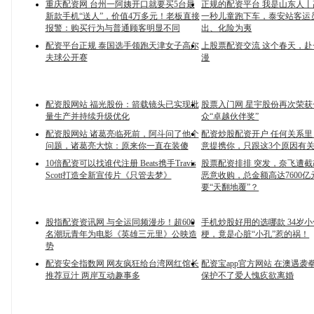
重庆配资网 台州一阿姨开口就要买5台最
正规的配资平台 我是山东人
新款手机“送人”，价值4万多元！老板直接
一秒儿童跑下车，泰安站客运
报警：购买行为与普通顾客明显不同
出、化险为夷
配资平台正规 泰国选手领跑天津女子高尔
上股票配资交流 这个春天，
夫球公开赛
漫
配资股网站 福光股份：箭载镜头已实现批
股票入门网 星宇股份再次荣获
量生产并持续升级优化
众“卓越伙伴奖”
配资股网站 诸葛亮临死前，阿斗问了他个
配资炒股配资开户 任何关系里
问题，诸葛亮大惊：原来你一直在装傻
意提携你，只跟这3个原因有
10倍配资可以找谁代注册 Beats携手Travis
股票配资排排 突发，奈飞遭
Scott打造全新宣传片《只管去梦》
恶意收购，总金额高达7600
要“天翻地覆”？
股指配资资讯网 与全运同频漫步！超600
手机炒股好用的选哪款 34岁
名潮玩青年为电影《英雄三元里》公映造
梗，竟是心脏“小孔”惹的祸！
势
配资安全指数网 网友疯狂给台湾网红馆长
配资宝app官方网站 在澳遇袭
推荐豆汁 两岸互动趣事多
保护不了爱人愧疚欲离婚