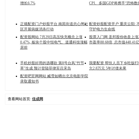
增长6.7%
CPI、多国GDP将携手“恐怖数
正规配资门户炒股平台 南苑街道忠心闸社
配资炒股配资开户 重庆云阳: 
区开展病媒消杀行动
守护电力生命线
配资股网站 7月29日高压快充概念上涨
股票入门网 圣邦股份收盘上涨2.
0.47%, 板块个股中恒电气、道通科技涨幅
市盈率88.68倍, 总市值448.41
居前
手机炒股好用的选哪款 第8号台风“竹节
我要配资 帮扶人员下乡吃饭打
草”生成 预计登陆菲律宾吕宋岛
欠2.8万元 5年讨债未果
配资吧官网网站 臧雪如晒出北京电影学院
录取通知书
查看网站首页:
佳成网