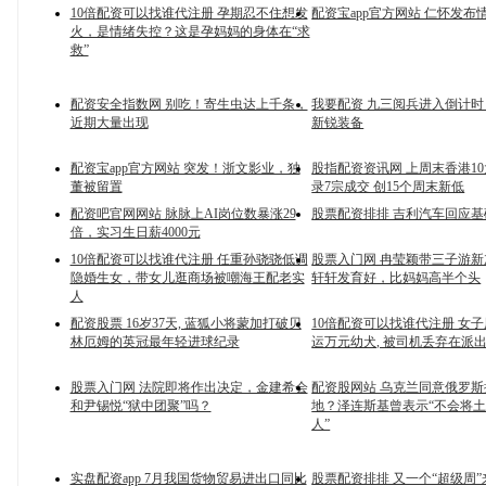
10倍配资可以找谁代注册 孕期忍不住想发
配资宝app官方网站 仁怀发布
火，是情绪失控？这是孕妈妈的身体在“求
救”
配资安全指数网 别吃！寄生虫达上千条，
我要配资 九三阅兵进入倒计
近期大量出现
新锐装备
配资宝app官方网站 突发！浙文影业，独
股指配资资讯网 上周末香港1
董被留置
录7宗成交 创15个周末新低
配资吧官网网站 脉脉上AI岗位数暴涨29
股票配资排排 吉利汽车回应
倍，实习生日薪4000元
10倍配资可以找谁代注册 任重孙骁骁低调
股票入门网 冉莹颖带三子游新
隐婚生女，带女儿逛商场被嘲海王配老实
轩轩发育好，比妈妈高半个头
人
配资股票 16岁37天, 蓝狐小将蒙加打破贝
10倍配资可以找谁代注册 女
林厄姆的英冠最年轻进球纪录
运万元幼犬, 被司机丢弃在派
股票入门网 法院即将作出决定，金建希会
配资股网站 乌克兰同意俄罗
和尹锡悦“狱中团聚”吗？
地？泽连斯基曾表示“不会将
人”
实盘配资app 7月我国货物贸易进出口同比
股票配资排排 又一个“超级周